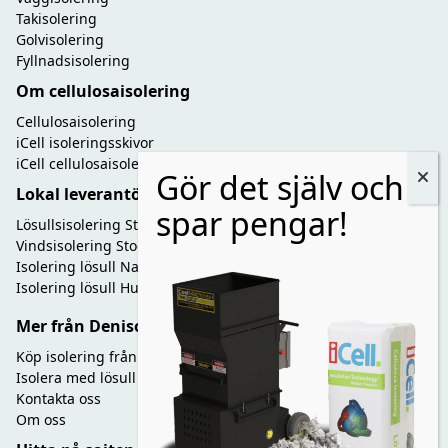
Takisolering
Golvisolering
Fyllnadsisolering
Om cellulosaisolering
Cellulosaisolering
iCell isoleringsskivor
iCell cellulosaisolering
Lokal leverantör
Lösullsisolering Stockholm
Vindsisolering Stockholm
Isolering lösull Nacka Värmdö
Isolering lösull Huddinge
Mer från Denisol
Köp isolering från lager
Isolera med lösull - Gör det själv
Kontakta oss
Om oss