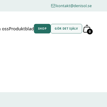
kontakt@denisol.se
 oss
Produktblad
SHOP
GÖR DET SJÄLV
0