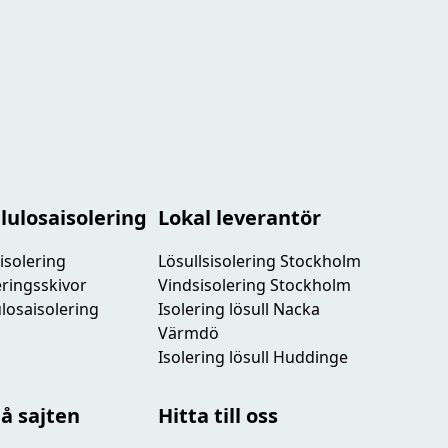
lulosaisolering
Lokal leverantör
isolering
Lösullsisolering Stockholm
leringsskivor
Vindsisolering Stockholm
lulosaisolering
Isolering lösull Nacka
Värmdö
Isolering lösull Huddinge
på sajten
Hitta till oss