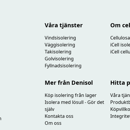
Våra tjänster
Om cel
Vindsisolering
Cellulosa
Väggisolering
iCell iso
Takisolering
iCell cel
Golvisolering
Fyllnadsisolering
Mer från Denisol
Hitta 
Köp isolering från lager
Våra tjän
Isolera med lösull - Gör det
Produkt
själv
Köpvillk
Kontakta oss
Integrite
h
Om oss