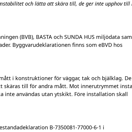
stabilitet och lätta att skära till, de ger inte upphov til
ömningen (BVB), BASTA och SUNDA HUS miljödata sam
ader. Byggvarudeklarationen finns som eBVD hos
mått i konstruktioner för väggar, tak och bjälklag. De
tt skäras till för andra mått. Mot innerutrymmet insta
inte användas utan ytskikt. Före installation skall
prestandadeklaration B-7350081-77000-6-1 i