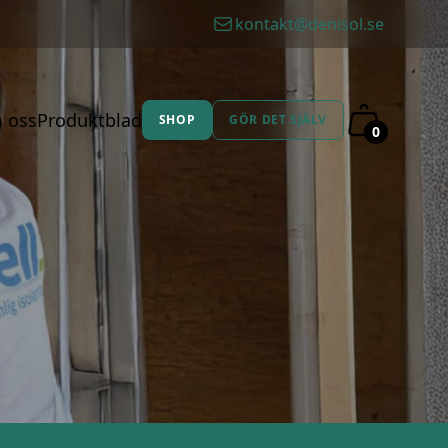
kontakt@denisol.se
 oss
Produktblad
SHOP
GÖR DET SJÄLV
0