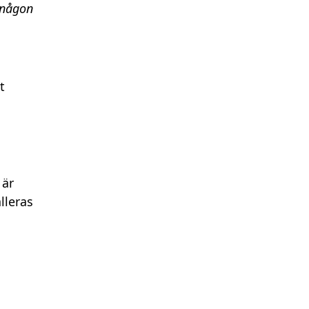
l någon
t
 är
lleras