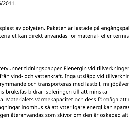
/2011.
gsplast av polyeten. Paketen är lastade på engångspal
rialet kan direkt användas för material- eller termi
återvunnet tidningspapper. Elenergin vid tillverkninge
ån vind- och vattenkraft. Inga utsläpp vid tillverkn
är skrymmande och transporteras med lastbil, miljöpåve
s bruksfas bidrar isoleringen till att minska
la. Materialets värmekapacitet och dess förmåga att
ngningar inomhus så att ytterligare energi kan spara
ngen återanvändas som skivor om den är oskadad alt