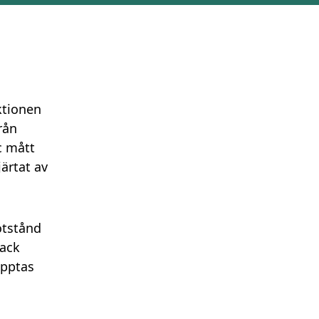
ktionen
rån
c mått
ärtat av
otstånd
tack
upptas