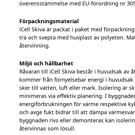
överensstämmelse med EU-förordning nr 305
Förpackningsmaterial
iCell Skiva är packat i paket med förpacknin
trä och svepta med huvplast av polyeten. Mate
återvinning.
Miljö och hållbarhet
Råvaran till iCell Skiva består i huvudsak av 
kommer från förnyelsebar energi i huvudsak fr
sker till vatten, luft eller mark. Isolering 
minimeras via effektiv planering. I byggnaden
energiförbrukningen för värme respektive ky
och avge fukt bidrar till att dämpa värmesvä
byggnaden rivs eller demonteras kan isoleri
återvinnas som lösull.