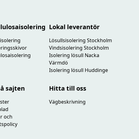
lulosaisolering
Lokal leverantör
isolering
Lösullsisolering Stockholm
leringsskivor
Vindsisolering Stockholm
lulosaisolering
Isolering lösull Nacka
Värmdö
Isolering lösull Huddinge
på sajten
Hitta till oss
ster
Vägbeskrivning
blad
or och
tspolicy