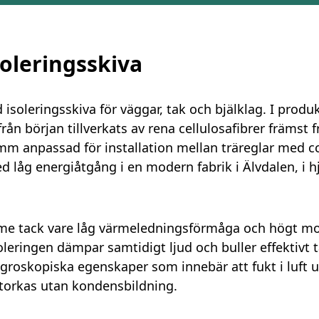
soleringsskiva
 isoleringsskiva för väggar, tak och bjälklag. I produ
ån början tillverkats av rena cellulosafibrer främst f
0 mm anpassad för installation mellan träreglar med c
d låg energiåtgång i en modern fabrik i Älvdalen, i hj
rme tack vare låg värmeledningsförmåga och högt m
soleringen dämpar samtidigt ljud och buller effektivt 
hygroskopiska egenskaper som innebär att fukt i luft 
 torkas utan kondensbildning.