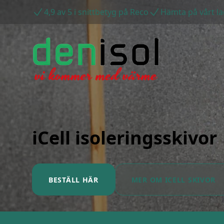
4,9 av 5 i snittbetyg på Reco
Hämta på vårt la
iCell isoleringsskivor
BESTÄLL HÄR
MER OM ICELL SKIVOR