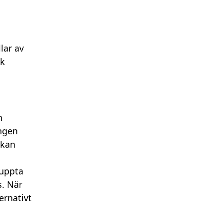
lar av
sk
n
ingen
rkan
 uppta
s. När
ernativt