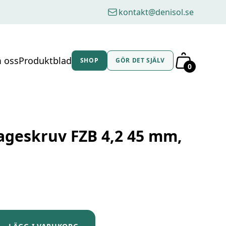
kontakt@denisol.se
 oss
Produktblad
SHOP
GÖR DET SJÄLV
0
ageskruv FZB 4,2 45 mm,