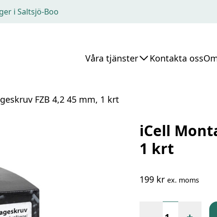
ger i Saltsjö-Boo
Våra tjänster
Kontakta oss
Om
ageskruv FZB 4,2 45 mm, 1 krt
iCell Mont
1 krt
199
kr
ex. moms
+