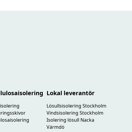
lulosaisolering
Lokal leverantör
isolering
Lösullsisolering Stockholm
leringsskivor
Vindsisolering Stockholm
lulosaisolering
Isolering lösull Nacka
Värmdö