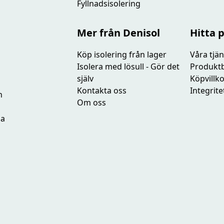
Fyllnadsisolering
Mer från Denisol
Hitta 
Köp isolering från lager
Våra tjän
Isolera med lösull - Gör det
Produkt
själv
Köpvillk
Kontakta oss
Integrite
h
Om oss
na