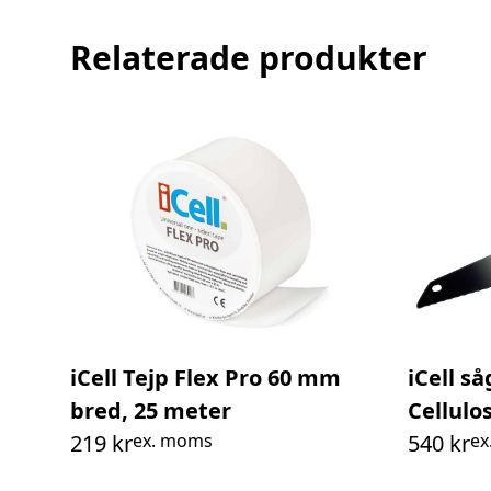
Relaterade produkter
iCell Tejp Flex Pro 60 mm
iCell s
bred, 25 meter
Cellulo
219
kr
ex. moms
540
kr
ex