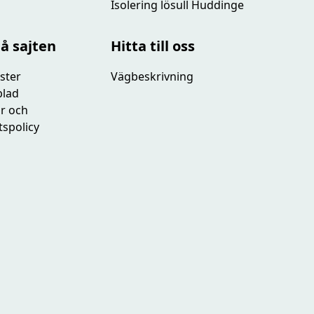
Isolering lösull Huddinge
på sajten
Hitta till oss
ster
Vägbeskrivning
blad
or och
tspolicy