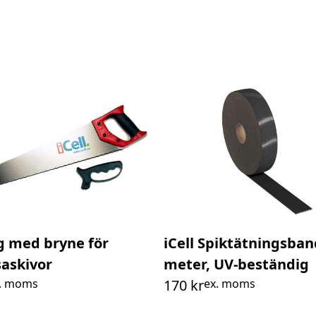
åg med bryne för
iCell Spiktätningsban
saskivor
meter, UV-beständig
. moms
170
kr
ex. moms