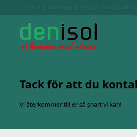
4,9 av 5 i snittbetyg på Reco
Hämta på vårt la
Tack för att du konta
Vi återkommer till er så snart vi kan!