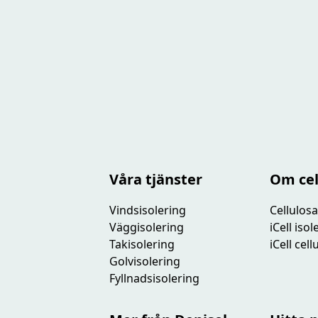
Våra tjänster
Om cel
Vindsisolering
Cellulosa
Väggisolering
iCell iso
Takisolering
iCell cel
Golvisolering
Fyllnadsisolering