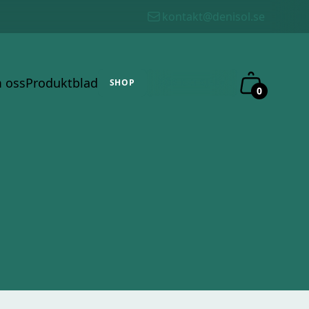
kontakt@denisol.se
 oss
Produktblad
SHOP
GÖR DET SJÄLV
0