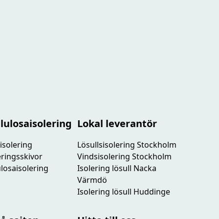
lulosaisolering
Lokal leverantör
isolering
Lösullsisolering Stockholm
leringsskivor
Vindsisolering Stockholm
lulosaisolering
Isolering lösull Nacka
Värmdö
Isolering lösull Huddinge