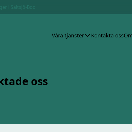
ger i Saltsjö-Boo
Våra tjänster
Kontakta oss
Om
ktade oss